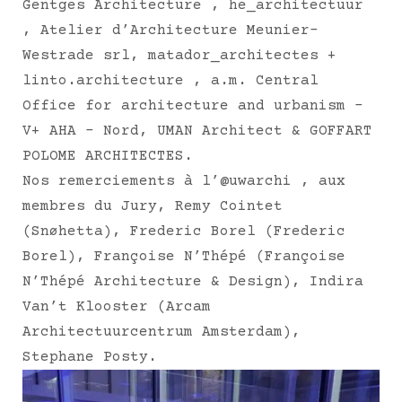
Gentges Architecture
, he_architectuur
,
Atelier d’Architecture Meunier-
Westrade srl
, matador_architectes +
linto.architecture , a.m. Central
Office for architecture and urbanism –
V+ AHA – Nord,
UMAN Architect
& GOFFART
POLOME ARCHITECTES.
Nos remerciements à l’@uwarchi , aux
membres du Jury, Remy Cointet
(
Snøhetta
), Frederic Borel (Frederic
Borel), Françoise N’Thépé (Françoise
N’Thépé Architecture & Design), Indira
Van’t Klooster (
Arcam
Architectuurcentrum Amsterdam
),
Stephane Posty.