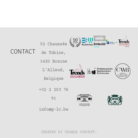
52 Chaussée
CONTACT
de Tubize,
1420 Braine
L’Alleud,
Belgique
+32 2 203 76
91
info@g-lc.be
CREATED BY TAGADA CONCEPT
.